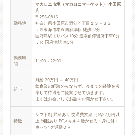
マカロニ市場（マカロニマーケット） 小田原
店
〒256-0816
勤務地
神奈川県小田原市酒匂４丁目１３－３３
ＪＲ東海道本線国府津駅 徒歩27分
国府津駅よりバス10分 漁場前停留所下車0分
ＪＲ 国府津駅 車5分
勤務時
11:00～22:00
間
月給 20万円 ～ 40万円
飲食業の経験のみならず、今までの経験を考
給与
慮して待遇をご提案させて頂きます。
まずはお会いしてお話をお聞かせ下さい。
シフト制 昇給あり 交通費支給 月給22万円以
特徴
上 制服あり PCスキルを活かせる・身に付く
車･バイク通勤ＯＫ