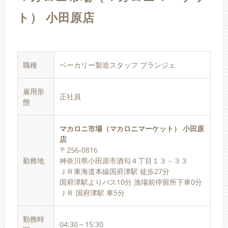
ト） 小田原店
職種
ベーカリー製造スタッフ ブランジェ
雇用形
正社員
態
マカロニ市場（マカロニマーケット） 小田原
店
〒256-0816
勤務地
神奈川県小田原市酒匂４丁目１３－３３
ＪＲ東海道本線国府津駅 徒歩27分
国府津駅よりバス10分 漁場前停留所下車0分
ＪＲ 国府津駅 車5分
勤務時
04:30～15:30