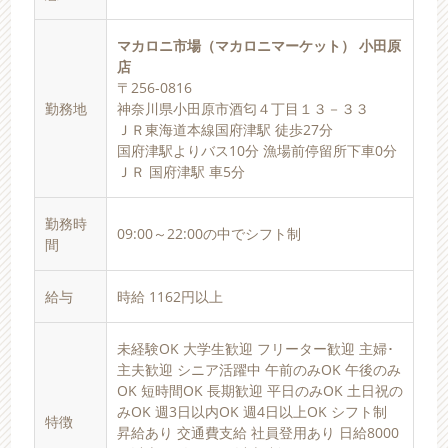
マカロニ市場（マカロニマーケット） 小田原
店
〒256-0816
勤務地
神奈川県小田原市酒匂４丁目１３－３３
ＪＲ東海道本線国府津駅 徒歩27分
国府津駅よりバス10分 漁場前停留所下車0分
ＪＲ 国府津駅 車5分
勤務時
09:00～22:00の中でシフト制
間
給与
時給 1162円以上
未経験OK 大学生歓迎 フリーター歓迎 主婦･
主夫歓迎 シニア活躍中 午前のみOK 午後のみ
OK 短時間OK 長期歓迎 平日のみOK 土日祝の
みOK 週3日以内OK 週4日以上OK シフト制
特徴
昇給あり 交通費支給 社員登用あり 日給8000